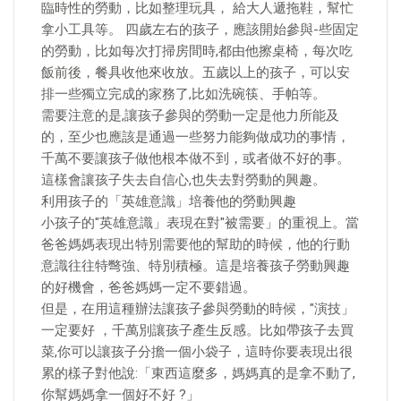
臨時性的勞動，比如整理玩具， 給大人遞拖鞋，幫忙
拿小工具等。 四歲左右的孩子，應該開始參與-些固定
的勞動，比如每次打掃房間時,都由他擦桌椅，每次吃
飯前後，餐具收他來收放。五歲以上的孩子，可以安
排一些獨立完成的家務了,比如洗碗筷、手帕等。
需要注意的是,讓孩子參與的勞動一定是他力所能及
的，至少也應該是通過一些努力能夠做成功的事情，
千萬不要讓孩子做他根本做不到，或者做不好的事。
這樣會讓孩子失去自信心,也失去對勞動的興趣。
利用孩子的「英雄意識」培養他的勞動興趣
小孩子的"英雄意識」表現在對"被需要」的重視上。當
爸爸媽媽表現出特別需要他的幫助的時候，他的行動
意識往往特彆強、特別積極。這是培養孩子勞動興趣
的好機會，爸爸媽媽一定不要錯過。
但是，在用這種辦法讓孩子參與勞動的時候，"演技」
一定要好 ，千萬別讓孩子產生反感。比如帶孩子去買
菜,你可以讓孩子分擔一個小袋子，這時你要表現出很
累的樣子對他說:「東西這麼多，媽媽真的是拿不動了,
你幫媽媽拿一個好不好 ?」