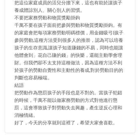
把這位家庭成員的活兒分擔下來，這也有助於讓孩子
養成體諒別人、關心別人的習慣。
不要把家務勞動和物質獎勵掛鉤
千萬不要在孩子面前把參與勞動和物質獎勵掛鉤。有
的家庭會把每項家務勞動明碼標價，用金錢吸弓|孩子
參與勞動,這種方法受到很多人的推崇，認為可以培養
孩子的生存意識,讓孩子知道賺錢的不易，同時也能讓
他體會到」花自己賺的錢」的快樂，還能主動學會理
財。但我們卻不太支持這種做法，因為這種方法不利
於孩子的勞動自覺性和主動性的養成,對於勞動目的的
判斷也容易極端。
結語
把勞動作為懲罰孩子的手段也是不對的。當孩子犯錯
的時候，千萬不能以做家務勞動的方式對他進行懲
罰，這會導致孩子對勞動失去興趣，產生逆反心理和
消極情緒。
好了，今天的分享就到這裡了，希望大家會喜歡。