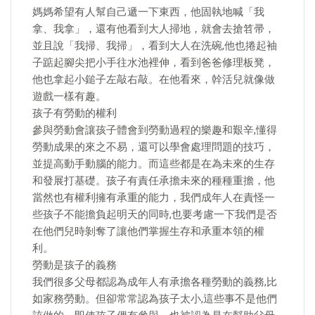
媽媽希望有人幫自己遞一下東西，他固執地喊「我
拿、我拿」，還有他看到大人掃地，就會去搶笤帚，
並且說「我掃、我掃」，看到大人在洗碗,他也捲起袖
子踮起腳尖把小手往水池裡伸，看到爸爸修理板凳，
他也拿起小鎚子左敲右敲。在他看來，幹活兒就像做
遊戲一樣有趣。
孩子有勞動的權利
參與勞動會讓孩子體會到勞動過程的樂趣和艱辛,懂得
勞動成果的來之不易，還可以學會處理問題的技巧，
並提高動手動腦的能力。而這些都是在為未來的生存
和發展打基礎。孩子有責任承擔未來的種種重擔，他
當然也有權利擁有承重的能力，我們成年人在責怪一
些孩子不能擔負起明天的同時,也要考慮一下我們是否
在他們兒時剝奪了讓他們掌握生存和承重本領的權
利。
勞動是孩子的義務
我們很多父母都認為成年人有承擔各種勞動的義務,比
如家務勞動。但卻常常認為孩子太小,這些事不是他們