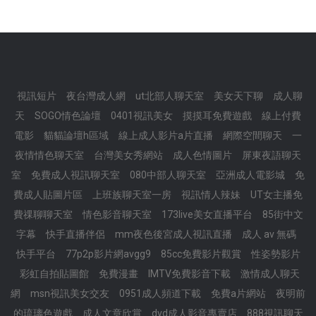
視訊短片
夜台灣成人網
ut北部人聊天室
美女天下聊
成人聊
天
SOGO情色論壇
0401視訊美女
摸摸耳免費遊戲
線上付費
電影
貓貓論壇h區域
線上成人影片a片直播
網際空間聊天
一
夜情情色聊天室
台灣美女秀網站
成人色情圖片
屏東夜語聊天
室
免費成人視訊聊天室
080中部人聊天室
亞洲成人電影城
免
費成人貼圖片區
上班族聊天室一房
視訊情人辣妹
UT女主播免
費祼聊聊天室
情色影音聊天室
173live美女直播平台
85街中文
字幕
快手直播伴侶
mm夜色後宮成人視訊直播
成人 av 無碼
快手平台
77p2p影片網avgg9
85cc免費影片觀賞
性姿勢影片
彩虹自拍貼圖館
免費漫畫
IMTV免費影音下載
激情成人聊天
網
msn視訊美女交友
0951成人頻道下載
免費a片網站
夜明前
的琉璃色遊戲
成人文章欣賞
dvd成人影音專賣店
888視訊聊天