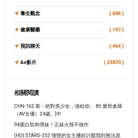
養生觀念
( 686 )
健康醫藥
( 197 )
視訊聊天
( 464 )
Av影片
( 23870 )
相關閱讀
CHN-162 新・絶對美少女，借給你。 85 愛世倉羅
（AV女優）24歲。[中
94愛白皙肉彈妹！正妹火辣不做作
(HD) STARS-253 憧憬的女主播鈴討厭我到無法原