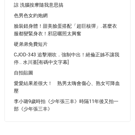
諒 洗腦按摩隨我意思搞
色男色女約炮網
臉裝錯身體！甜美臉蛋搭配「超巨核彈」..甚麼衣
服都變緊身衣！邪惡曬照太興奮
硬弟弟免費短片
CJOD-343 追擊潮吹．強制中出！絕倫正姊不讓我
停… 水川堇[有碼中文字幕]
自拍貼圖
愛愛結果差很大！ 熟男太嗨會傷心、熟女可降血
壓
李小璐9歲時拍《少年張三丰》時隔11年後又拍一
部《少年張三丰》