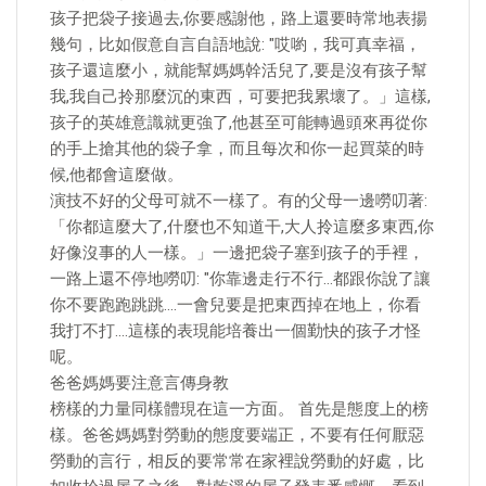
孩子把袋子接過去,你要感謝他，路上還要時常地表揚
幾句，比如假意自言自語地說: "哎喲，我可真幸福，
孩子還這麼小，就能幫媽媽幹活兒了,要是沒有孩子幫
我,我自己拎那麼沉的東西，可要把我累壞了。」這樣,
孩子的英雄意識就更強了,他甚至可能轉過頭來再從你
的手上搶其他的袋子拿，而且每次和你一起買菜的時
候,他都會這麼做。
演技不好的父母可就不一樣了。有的父母一邊嘮叨著:
「你都這麼大了,什麼也不知道干,大人拎這麼多東西,你
好像沒事的人一樣。」一邊把袋子塞到孩子的手裡，
一路上還不停地嘮叨: "你靠邊走行不行…都跟你說了讓
你不要跑跑跳跳….一會兒要是把東西掉在地上，你看
我打不打….這樣的表現能培養出一個勤快的孩子才怪
呢。
爸爸媽媽要注意言傳身教
榜樣的力量同樣體現在這一方面。 首先是態度上的榜
樣。爸爸媽媽對勞動的態度要端正，不要有任何厭惡
勞動的言行，相反的要常常在家裡說勞動的好處，比