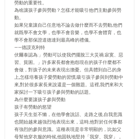
勞動的重要性。
為啥讓孩子參與勞動？怎樣才能吸引他們主動參與勞
動。
如果兒童讓自己任意地不論去做什麼而不去勞動,他們
就既學不會文學，也學不會音樂，也學不會體育，也
學不會那保證道德達到最高峰的禮儀。
——德謨克利特
伏爾泰認為:」勞動可以使我們擺脫三大災禍:寂寞、惡
習、貧困。」許多家長都會抱怨現在的孩子什麼都不
會做，對孩子的未來表現出擔憂。但具體到自己的身
上,怎樣培養孩子愛勞動的習慣,吸引孩子參與到勞動中
來,對於很多家長來說還是一個難題。這裡,我們來和大
家探討一下吸引孩子參與勞動的話題。
為什麼要讓孩子參與勞動
孩子有勞動的慾望
孩子天生並不懶，在他學會說話、走路之後,自我意識
也開始越來越強烈地表現出來，這時,他對於任何事都
有強烈的參與意識。這種表現是非常明顯的，比如父
母幫他穿衣服的時候,他固執地堅持「我穿、我穿」，