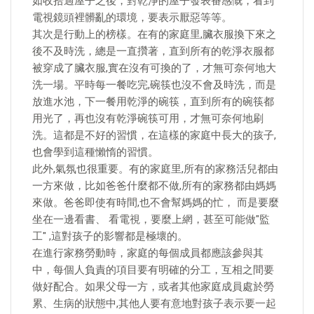
如收拾過屋子之後，對乾淨的屋子發表番感慨，看到
電視鏡頭裡髒亂的環境，要表示厭惡等等。
其次是行動上的榜樣。在有的家庭里,臟衣服換下來之
後不及時洗，總是一直攢著，直到所有的乾淨衣服都
被穿成了臟衣服,實在沒有可換的了，才無可奈何地大
洗一場。平時每一餐吃完,碗筷也沒不會及時洗，而是
放進水池，下一餐用乾淨的碗筷，直到所有的碗筷都
用光了，再也沒有乾淨碗筷可用，才無可奈何地刷
洗。這都是不好的習慣，在這樣的家庭中長大的孩子,
也會學到這種懶惰的習慣。
此外,氣氛也很重要。有的家庭里,所有的家務活兒都由
一方來做，比如爸爸什麼都不做,所有的家務都由媽媽
來做。爸爸即使有時間,也不會幫媽媽的忙， 而是要麼
坐在一邊看書、 看電視，要麼上網，甚至可能做"監
工" ,這對孩子的影響都是極壞的。
在進行家務勞動時，家庭的每個成員都應該參與其
中，每個人負責的項目要有明確的分工，互相之間要
做好配合。如果父母一方，或者其他家庭成員處於勞
累、生病的狀態中,其他人要有意地對孩子表示要一起