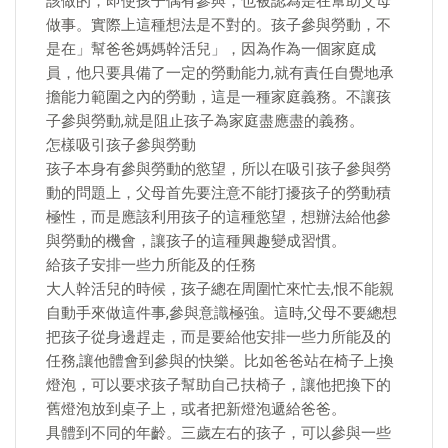
該做的，即使孩子偶有參與，也被認為是在幫助父母
做事。實際上這種想法是不對的。孩子參與勞動，不
是在」幫爸爸媽媽幹活兒」，因為作為一個家庭成
員，他只要具備了一定的勞動能力,就有責任自覺地承
擔能力範圍之內的勞動，這是一種家庭義務。不讓孩
子參與勞動,就是阻止孩子為家庭盡應盡的義務。
怎樣吸引孩子參與勞動
孩子本身有參與勞動的慾望，所以在吸引孩子參與勞
動的問題上，父母首先要注意不能打擾孩子的勞動積
極性，而是應該利用孩子的這種慾望，想辦法給他參
與勞動的機會，讓孩子的這種興趣變成習慣。
給孩子安排一些力所能及的任務
大人幹活兒的時候，孩子總在周圍忙來忙去,恨不能親
自動手來做這件事,參與意識極強。這時,父母不要總想
把孩子從身邊趕走，而是要給他安排一些力所能及的
任務,讓他體會到參與的快樂。比如爸爸站在椅子上換
燈泡，可以要求孩子幫助自己扶椅子，讓他把換下的
舊燈泡放到桌子上，或者把新燈泡遞給爸爸。
具體到不同的年齡。三歲左右的孩子，可以參與一些