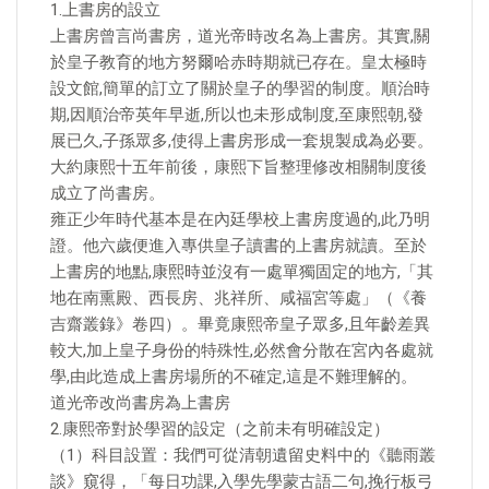
1.上書房的設立
上書房曾言尚書房，道光帝時改名為上書房。其實,關
於皇子教育的地方努爾哈赤時期就已存在。皇太極時
設文館,簡單的訂立了關於皇子的學習的制度。順治時
期,因順治帝英年早逝,所以也未形成制度,至康熙朝,發
展已久,子孫眾多,使得上書房形成一套規製成為必要。
大約康熙十五年前後，康熙下旨整理修改相關制度後
成立了尚書房。
雍正少年時代基本是在內廷學校上書房度過的,此乃明
證。他六歲便進入專供皇子讀書的上書房就讀。至於
上書房的地點,康熙時並沒有一處單獨固定的地方,「其
地在南熏殿、西長房、兆祥所、咸福宮等處」（《養
吉齋叢錄》卷四）。畢竟康熙帝皇子眾多,且年齡差異
較大,加上皇子身份的特殊性,必然會分散在宮內各處就
學,由此造成上書房場所的不確定,這是不難理解的。
道光帝改尚書房為上書房
2.康熙帝對於學習的設定（之前未有明確設定）
（1）科目設置：我們可從清朝遺留史料中的《聽雨叢
談》窺得，「每日功課,入學先學蒙古語二句,挽行板弓