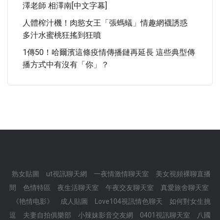
澤老師 相澤南[中文字幕]
人體榨汁機！肉慾女王「張螞蟻」情趣網襪誘惑
多汁水蜜桃狂搖到狂噴
1傳50！哈爾濱這條疫情傳播鏈再延長 這些典型傳
播方式中有沒有「你」？
熟女貼圖
ut視訊聊天網
一夜情激情聊天室
美女視頻裸聊直播
間
色情特區
夜生活聊天室
午夜交友聊天室
真愛旅舍聊天室
《艳情电影》
成人貼圖
Love104視訊情色聊天
如何對女生挑
逗
夫妻自拍俱樂部
小辣妹影音交友網
0401視訊聊天室
八國