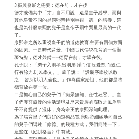
3.振興發展之需要：德在前，才在後
德才兼備其中「才」自不用說，這是皇子必學。而與
其他皇帝不同的是康熙帝特別重視「德」的培養，這
也是為什麼康熙的兒子是皇帝子嗣中質量最高的一代
了。
康熙帝之所以重視皇子們的道德教育,主要有兩個方面
的因素。一是時代背景。中國古代傳統教育的一個顯
著特點，德才兼備——德育在前，才學在後。
孔子說：「弟子入則孝,出則弟,謹而信,泛愛眾,而親仁,
行有餘力,則以學文。」孟子說：「設癢序學校以教
之……皆所以明人倫也。」作為儒家始祖，他們都是將
德育放在第一位。
二是擔心自己的兒子們「痴呆無知、任性狂惡」。皇
子們養尊處優的生活環境及歷來貴族的腐敗之風為皇
子不肖提供了溫床，身為帝王的康熙深知此理。
為了培育皇子們良好的道德品質,康熙帝細緻地向自己
的兒子們講述「修德」的幾種方式，我們簡述一下，
這些在《庭訓格言》中有載。