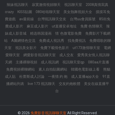
辣妹視訊聊天
寂寞激情視頻聊天
視訊聊天室
2008真情寫真
crazy
KISS貼圖
080哈啦聊天室
美女熱舞視頻大全
摸摸耳免
費遊戲
av最前線
台灣視訊聊天交友
台灣uu會員賬號
85街免
費成人影片
麻豆成人影片
ut直播安卓地址
免費 色情聊天
辣
妹成人影音城
精选韩国漫画
情˙色微電影免費
免費影片下載網
站
A圖網情色交流
免費成人視訊秀
找免費視訊
免費唱歌的聊
天室
視訊美女影片
免費下載情色影片
ut173激情聊天室
電網
愛聊天室
網愛影音視訊聊天室
成人交友
愛秀美女情人視訊聊
天網
主播裸聊視頻
成人視訊網
視訊聊天室qp
080aa片直播
免費視頻裸聊網站
素人自拍貼圖網站
韓國色電影線上看
熊貓
成人貼
杜蕾斯成人討論
一夜情 約 炮
成人直播app大全
91直
播網站列表
live 173 視訊聊天
交友約炮軟體
美女在線直播平
台
© 2026
免費影音視訊聊聊天室
All Right Reserved.