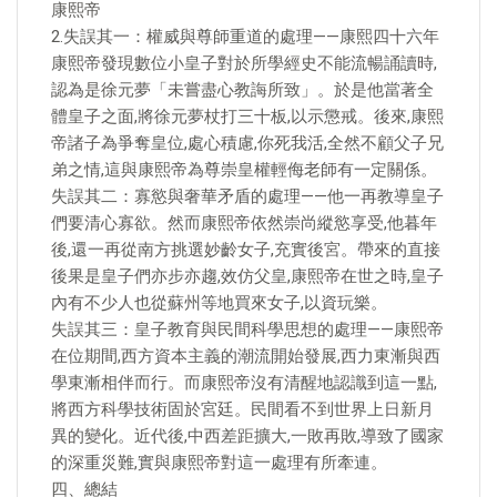
康熙帝
2.失誤其一：權威與尊師重道的處理——康熙四十六年
康熙帝發現數位小皇子對於所學經史不能流暢誦讀時,
認為是徐元夢「未嘗盡心教誨所致」。於是他當著全
體皇子之面,將徐元夢杖打三十板,以示懲戒。後來,康熙
帝諸子為爭奪皇位,處心積慮,你死我活,全然不顧父子兄
弟之情,這與康熙帝為尊崇皇權輕侮老師有一定關係。
失誤其二：寡慾與奢華矛盾的處理——他一再教導皇子
們要清心寡欲。然而康熙帝依然崇尚縱慾享受,他暮年
後,還一再從南方挑選妙齡女子,充實後宮。帶來的直接
後果是皇子們亦步亦趨,效仿父皇,康熙帝在世之時,皇子
內有不少人也從蘇州等地買來女子,以資玩樂。
失誤其三：皇子教育與民間科學思想的處理——康熙帝
在位期間,西方資本主義的潮流開始發展,西力東漸與西
學東漸相伴而行。而康熙帝沒有清醒地認識到這一點,
將西方科學技術固於宮廷。民間看不到世界上日新月
異的變化。近代後,中西差距擴大,一敗再敗,導致了國家
的深重災難,實與康熙帝對這一處理有所牽連。
四、總結