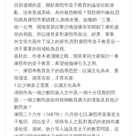
目前遺憾的是，關於康熙帝皇子教育的論述比較凌
亂，沒有形成系統。為何被忽略呢？我想個中緣由,恐
怕因為康熙帝業績耀人,彪炳史冊。如撤銷「三藩」、
統一台灣、開海貿易抗擊沙俄侵擾等等開創了康乾盛
世的局面。所以後世多對康熙帝政治、經濟、軍事、
外交等方面作了深入的探究,而對康熙帝皇子教育這一
併不重要的領域較為忽視。
基於此，作者本著淺陋之觀，簡單來同大家探討一番
康熙帝的皇子教育，希望做拋磚引玉之用。
一、康熙帝教育皇子的指導思想：以滿文化為本、重
視儒道、德育在前，才育在後
1.以少御多之需要：以滿文化為本
清朝作為一個少數民族入主中原,一個十分現實的問
題：一個少數民族如何統御幅員廣大的漢族及其他少
數民族？
康熙二十六年（1687年）六月初七日,康熙帝當著皇太
子胤礽、四位皇子、明珠等人之面,對胤礽的老師尚書
達哈塔、湯斌、耿介等人論及皇太子的教育問題。這