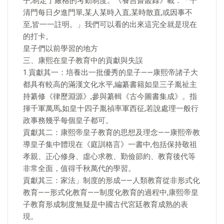
子,制定了嚴格的考勤制度。《養吉齋叢錄》載：「干
清門每日夕進門單,某人某時入直,某時散直,或因事不
至,皆一一註明。」我們可以看的出來這完全就是現在
的打卡。
皇子們以前學習的地方
三、康熙在皇子教育中的貢獻與失誤
1.貢獻其一：培養出一批優秀的皇子——康熙帝諸子大
都具有較高的滿漢文化水平,編纂書籍如皇三子胤祉主
持纂修《律歷淵源》,參與纂輯《古今圖書集成》。指
揮千軍萬馬,如皇十四子胤禎率軍西征,若說處理一般行
政事務幾乎每個皇子都可。
貢獻其二：康熙帝皇子教育的思想及理念——康熙帝教
導皇子集中體現在《庭訓格言》一書中,包括保持敬祖
孝親、正心修身、虛心求教、勤儉節約、教育後代等
非常全面，值得千秋萬代的學習。
貢獻其三：家法」制度的形成——人類教育從非形式化
教育——形式化教育——制度化教育的過程中,康熙帝皇
子教育形成制度無疑是中國古代宮廷教育成熟的表
現。