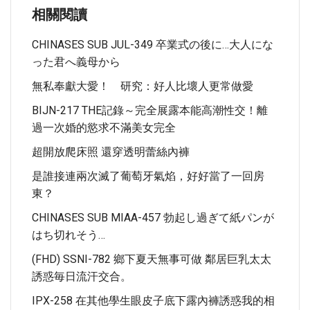
相關閱讀
CHINASES SUB JUL-349 卒業式の後に…大人にな
った君へ義母から
無私奉獻大愛！ 研究：好人比壞人更常做愛
BIJN-217 THE記錄～完全展露本能高潮性交！離
過一次婚的慾求不滿美女完全
超開放爬床照 還穿透明蕾絲內褲
是誰接連兩次滅了葡萄牙氣焰，好好當了一回房
東？
CHINASES SUB MIAA-457 勃起し過ぎて紙パンが
はち切れそう…
(FHD) SSNI-782 鄉下夏天無事可做 鄰居巨乳太太
誘惑毎日流汗交合。
IPX-258 在其他學生眼皮子底下露內褲誘惑我的相