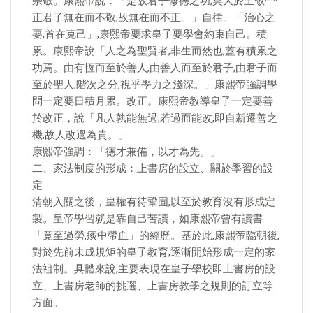
崇敬。康熙帝說：「是故君子修德之功,莫大於主敬······
正君子無在而不敬,故無在而不正。」自律。「治心之
要,首在克己」,康熙帝要求皇子要學會約束自己。積
累。康熙帝說「人之為聖賢者,非生而然也,蓋有積累之
功焉。由有恆而至於善人,由善人而至於君子,由君子而
至於聖人,階次之分,視乎學力之淺深。」康熙帝強調學
問一定要日積月累。改正。康熙帝教導皇子一定要善
於改正，說「凡人孰能無過,若過而能改,即自新遷善之
機,故人改過為貴。」
康熙帝強調：「德才兼備，以才為先。」
二、家法制度的形成：上書房的設立、關於學習的設
定
清朝入關之後，皇權有待鞏固,以至於教育沒有形成定
製。皇帝學習就是靠自己苦讀，如康熙帝曾有讀書
「竟至過勞,痰中帶血」的經歷。基於此,康熙帝臨朝後,
對於先前未成規矩的皇子教育,逐漸開始形成一定的家
法祖制。具體來說,主要表現在皇子學校即上書房的設
立、上書房老師的挑選、上書房教學之規則的訂立等
方面。