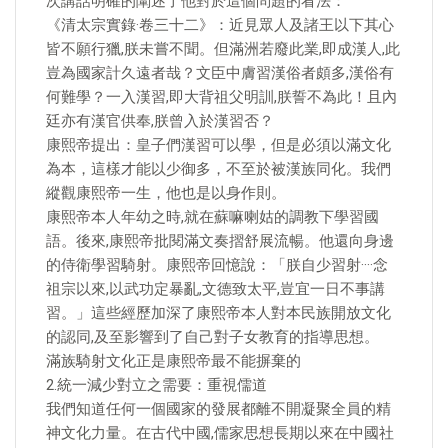
次講話明確的闡述了他對於這個問題的看法：
《清太宗實錄·卷三十二》：近見眾人及諸王以下其心
皆不願行獵,朕未嘗不聞。但滿洲若廢此業,即成漢人,此
豈為國家計久遠者哉？文臣中膚習漢俗者頗多,漢俗有
何難學？一入漢習,即大背祖父明訓,朕誓不為此！且內
廷亦有漢官供奉,朕曾入於漢習否？
康熙帝提出：皇子們漢習可以學，但是必須以滿文化
為本，這樣才能以少御多，不至於被漢族同化。我們
縱觀康熙帝一生，他也是以身作則。
康熙帝本人年幼之時,就在蘇嘛喇姑的調教下學習國
語。後來,康熙帝批閱滿文奏摺舒展流暢。他還向身邊
的侍衛學習騎射。康熙帝回憶說：「朕自少習射····念
祖宗以來,以武功定暴亂,文德致太平,豈宜一日不事講
習。」這些經歷加深了康熙帝本人對本民族開放文化
的認同,及至影響到了自己對子女教育的指導思想。
滿族騎射文化正是康熙帝最不能摒棄的
2.統一減少對立之需要：重視儒道
我們知道任何一個國家的發展都離不開凝聚全員的精
神文化力量。在古代中國,儒家思想長期以來在中國社