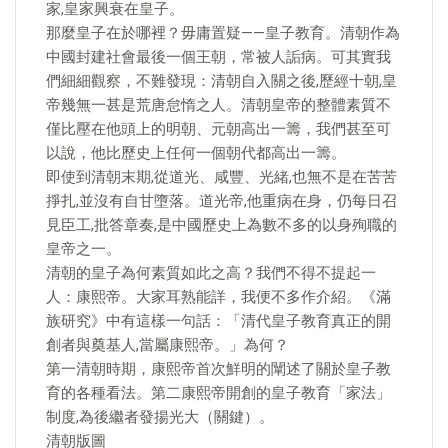
家,皇家興衰在皇子。
那麼皇子在於哪裡？毋庸置疑——皇子教育。清朝作為
中國封建社會最後一個王朝，常被人詬病。可其實我
們細細觀察，不難發現：清朝自入關之後,歷經十朝,皇
帝幾無一甚是荒唐怠惰之人。清朝皇帝的整體素質不
僅比壓在他頭上的明朝、元朝高出一籌，我們甚至可
以說，他比歷史上任何一個朝代都高出一籌。
即使到清朝末期,從道光、咸豐、光緒,也無不是在苦苦
掙扎,並沒有自甘墮落。道光帝,他重病在身，仍每日召
見臣工,批答章奏,是中國歷史上為數不多的以身殉職的
皇帝之一。
清朝的皇子為何素質如此之高？我們不得不提起一
人：康熙帝。大家耳熟能詳，我便不多作介紹。《滿
族研究》中有這樣一句話：「清代皇子教育真正的開
創者與奠基人,當屬康熙帝。」為何？
第一清朝時期，康熙帝首次鮮明的闡述了關於皇子教
育的各種看法。第二康熙帝開創的皇子教育「家法」
制度,為後繼者發揚光大（關鍵）。
清朝版圖