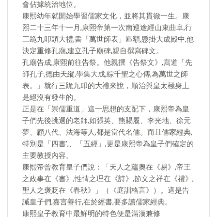
會佔據統治地位。
康熙幼年就開始學習儒家文化，並將其貫徹一生。康
熙二十三年十一月,康熙帝第一次南巡途經山東曲阜,行
三跪九叩頭大禮,書「萬世師表」匾額,懸掛大成殿中,他
決定重修孔廟,建立孔子廟碑,親自撰寫碑文。
孔廟告成,康熙前往告祭。他親撰《告祭文》,寫道「先
師孔子,德由天縱,學集大成,綜千聖之心傳,為萬世之師
表。」就行三跪九叩的大禮來說，順治與皇太極身上
是絕沒有發生的。
正是在「崇儒重道」這一思想的支配下，康熙帝為皇
子們先後挑選的老師,如張英、熊賜履、李光地、徐元
夢、顧八代、法海等人,都是當代名儒。而且儒家經典,
特別是「四書',、「五經」,更是康熙帝為皇子們確定的
主要教授內容。
康熙帝曾教育皇子們說：「天人之蘊奧在《易》,帝王
之政事在《書》,性情之理在《詩》,節文之祥在《禮》,
聖人之褒貶在《春秋》」（《庭訓格言》）。這是告
誡皇子們,嘉言善行,在於經書,要多讀儒家經典。
康熙皇子教育中最鮮明的特色便是滿漢兼修