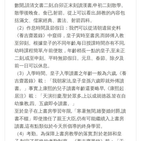
數開,請清文書二刻,自卯正末刻讀漢書,申初二刻散學。
散學後晚食。食已,射箭。從上可以看出,師教的內容包
括滿文、儒家經典、書法、射箭四科。
（2）作息時間及節假日：我們可以從清朝遺留史料
《養吉齋叢錄》中窺得，皇子寅時至書房,而師傅入教
至卯刻。根據皇子的不同年齡,每日授課時間亦有不同,
幼時課程簡單,午前便散，年齡稍長一點的皇子,至未正
二刻,或至申刻。平時無節假日。元旦、春節、除夕及
前一日可以休息。
（3）入學時間。皇子入學讀書之年齡一般為六歲,《養
吉齋叢錄》載：「我朝家法,皇子皇孫六歲即就外傅讀
書。」事實上康熙的兒子讀書年齡還要略早,《康熙起
居注》載：「天演衍慶,聖於眾多,上以成就德器,皆在自
幼豫教,四、五歲即令讀書。」
至於皇子在上書房學習年限,「寒暑無間,雖娶婚封爵,讀
書不輟」即使擔任了親王大臣,仍有可能繼續入上書房
讀書,這有點類似於今天所倡導的終身學習。
（4）考勤。為保障上書房教學的落實,對於老師和皇