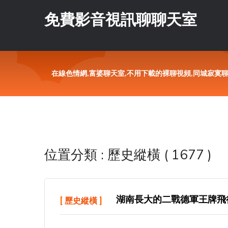
免費影音視訊聊聊天室
在線色情網,富婆聊天室,不用下載的裸聊視頻,同城寂寞
位置分類 : 歷史縱橫 ( 1677 )
湖南長大的二戰德軍王牌飛行
[
歷史縱橫
]