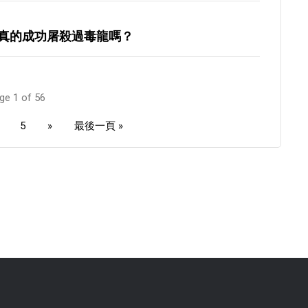
真的成功屠殺過毒龍嗎？
ge 1 of 56
5
»
最後一頁 »