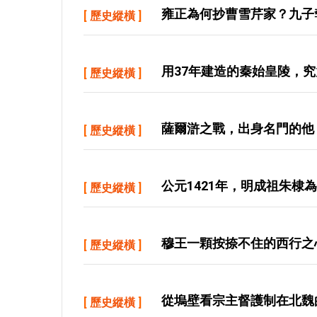
雍正為何抄曹雪芹家？九子
[
歷史縱橫
]
用37年建造的秦始皇陵，
[
歷史縱橫
]
薩爾滸之戰，出身名門的他
[
歷史縱橫
]
公元1421年，明成祖朱棣
[
歷史縱橫
]
穆王一顆按捺不住的西行之
[
歷史縱橫
]
從塢壁看宗主督護制在北魏
[
歷史縱橫
]