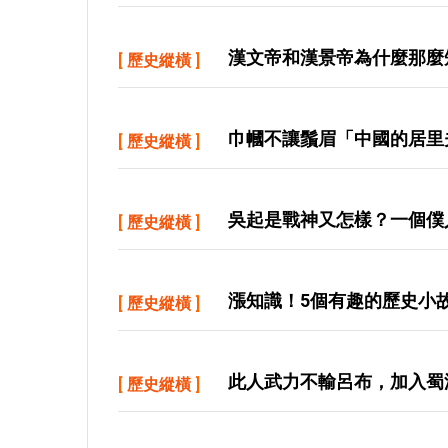
漢文帝和漢景帝為什麼那麼
[
歷史縱橫
]
巾幗不讓鬚眉「中國的居里
[
歷史縱橫
]
吳起是戰神又怎樣？一個僕
[
歷史縱橫
]
漲知識！5個有趣的歷史小
[
歷史縱橫
]
此人武力不輸呂布，加入蜀
[
歷史縱橫
]