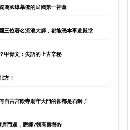
統馮國璋幕僚的民國第一神童
國三位著名流浪大師，都能憑本事進殿堂
？甲骨文：失語的上古辛秘
北方！
何自古宮殿寺廟守大門的卻都是石獅子
擦肩而過，歷經7朝高壽善終