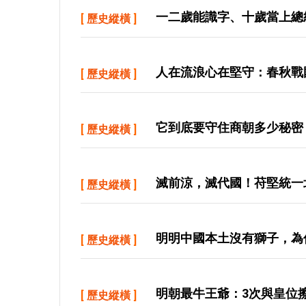
一二歲能識字、十歲當上總
[
歷史縱橫
]
人在流浪心在堅守：春秋戰
[
歷史縱橫
]
它到底要守住商朝多少秘密
[
歷史縱橫
]
滅前涼，滅代國！苻堅統一
[
歷史縱橫
]
明明中國本土沒有獅子，為
[
歷史縱橫
]
明朝最牛王爺：3次與皇位
[
歷史縱橫
]