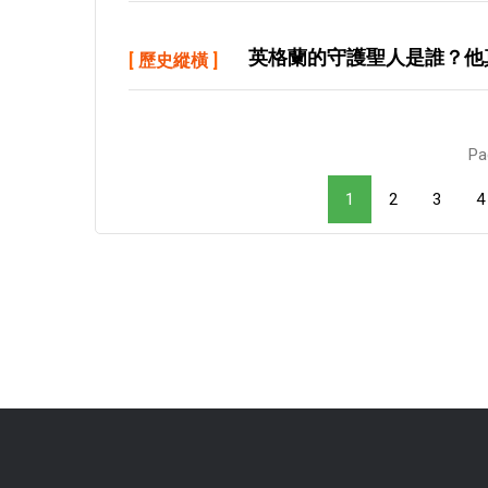
英格蘭的守護聖人是誰？他
[
歷史縱橫
]
Pa
1
2
3
4