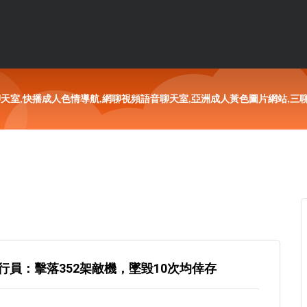
聊天室,快播成人色情導航,網聊視頻語音聊天室,亞洲成人黃色圖片網站,三
員：擊落352架敵機，墜毀10次均倖存