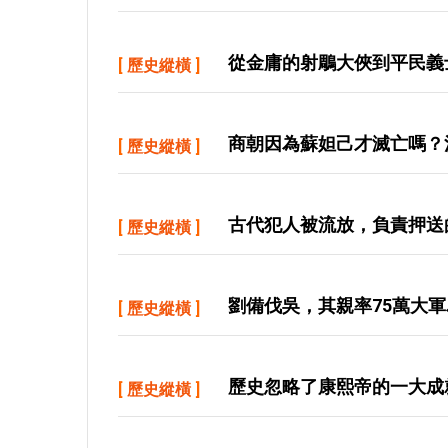
從金庸的射鵰大俠到平民義
[
歷史縱橫
]
商朝因為蘇妲己才滅亡嗎？
[
歷史縱橫
]
古代犯人被流放，負責押送
[
歷史縱橫
]
劉備伐吳，其親率75萬大
[
歷史縱橫
]
歷史忽略了康熙帝的一大成
[
歷史縱橫
]